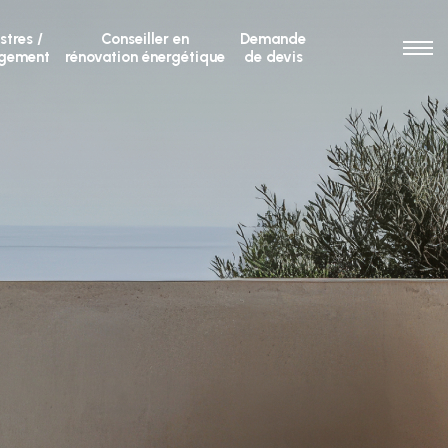
stres /
Conseiller en
Demande
ogement
rénovation énergétique
de devis