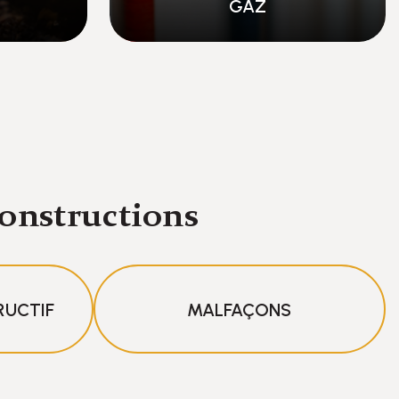
DPE
constructions
RUCTIF
MALFAÇONS