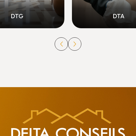
DTA
PPPT