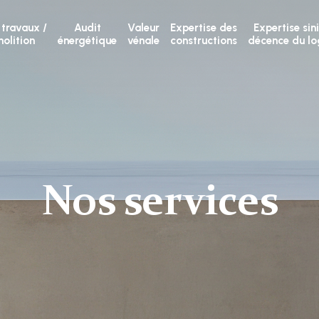
 travaux /
Audit
Valeur
Expertise des
Expertise sini
olition
énergétique
vénale
constructions
décence du l
Nos services